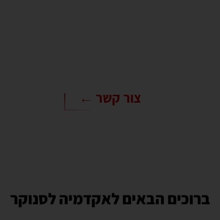
האקדמיה הראשונה בישראל שמציעה
ללקוחותיה מעטפת ייחודית בעזרתה תוכלו
לקחת את המשחק שלכם צעד קדימה.
צור קשר ←
ברוכים הבאים לאקדמיה לסנוקר