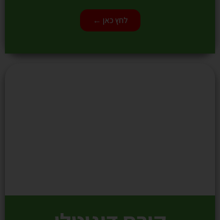
לחץ כאן ←