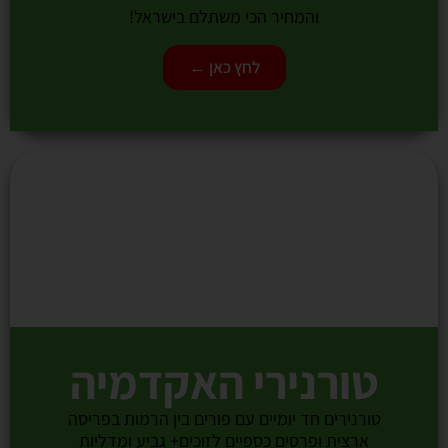
והמחיר הכי משתלם בישראל!
לחץ כאן ←
טורנירי האקדמיה
טורנירים חד יומיים עם פורים בין הרמות בפריסה
ארצית ופרסים כספיים לזוכים+ גביע ומדליות